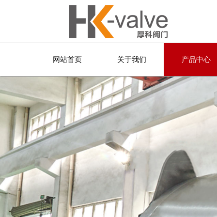
网站首页
关于我们
产品中心