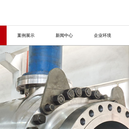
案例展示
新闻中心
企业环境