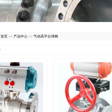
:
首页
>>
产品中心
>>
气动高平台球阀