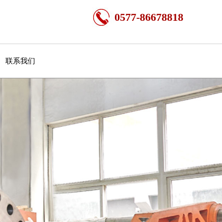
0577-86678818
联系我们