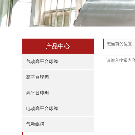
您当前的位置
产品中心
气动高平台球阀
高平台球阀
高平台球阀
电动高平台球阀
气动蝶阀