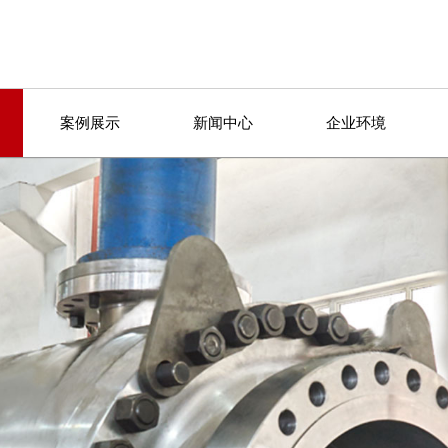
案例展示
新闻中心
企业环境