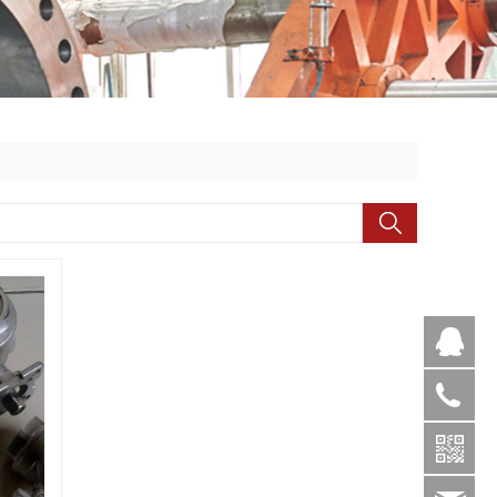
Q
0577-
8667881