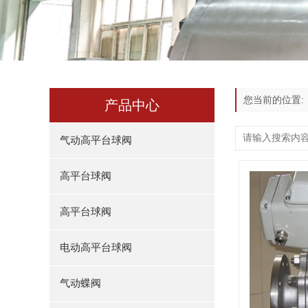
您当前的位置
产品中心
气动高平台球阀
高平台球阀
高平台球阀
电动高平台球阀
气动蝶阀