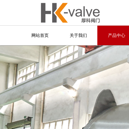
网站首页
关于我们
产品中心