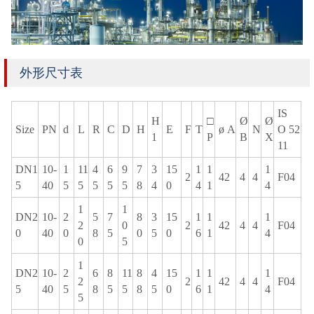
外形尺寸表
IS
H
□
Ø
Ø
Size
PN
d
L
R
C
D
H
E
F
T
ø A
N
O 52
1
P
B
X
11
DN1
10-
1
11
4
6
9
7
3
15
1
1
1
2
42
4
4
F04
5
40
5
5
5
5
5
8
4
0
4
1
4
1
1
DN2
10-
2
5
7
8
3
15
1
1
1
2
0
2
42
4
4
F04
0
40
0
8
5
0
5
0
6
1
4
0
5
1
DN2
10-
2
6
8
11
8
4
15
1
1
1
2
2
42
4
4
F04
5
40
5
8
5
5
8
5
0
6
1
4
5