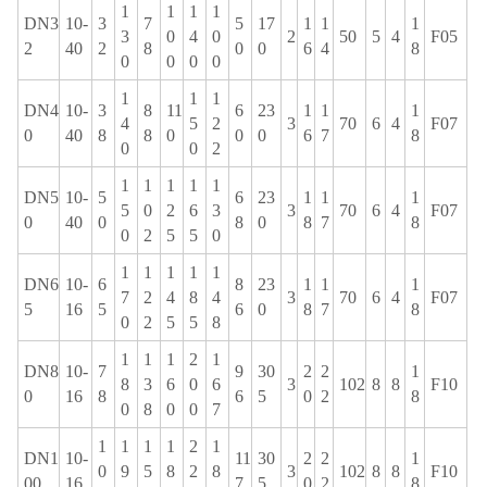
1
1
1
1
DN3
10-
3
7
5
17
1
1
1
3
0
4
0
2
50
5
4
F05
2
40
2
8
0
0
6
4
8
0
0
0
0
1
1
1
DN4
10-
3
8
11
6
23
1
1
1
4
5
2
3
70
6
4
F07
0
40
8
8
0
0
0
6
7
8
0
0
2
1
1
1
1
1
DN5
10-
5
6
23
1
1
1
5
0
2
6
3
3
70
6
4
F07
0
40
0
8
0
8
7
8
0
2
5
5
0
1
1
1
1
1
DN6
10-
6
8
23
1
1
1
7
2
4
8
4
3
70
6
4
F07
5
16
5
6
0
8
7
8
0
2
5
5
8
1
1
1
2
1
DN8
10-
7
9
30
2
2
1
8
3
6
0
6
3
102
8
8
F10
0
16
8
6
5
0
2
8
0
8
0
0
7
1
1
1
1
2
1
DN1
10-
11
30
2
2
1
0
9
5
8
2
8
3
102
8
8
F10
00
16
7
5
0
2
8