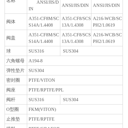
名称
ANSI/JIS/D
ANSI/JIS/DIN
ANSI/JIS/DIN
IN
A351-CF8M/SC
A351-CF8/SCS
A216-WCB/SC
阀体
S14A/1.4408
13A/1.4308
PH2/1.0619
A351-CF8M/SC
A351-CF8/SCS
A216-WCB/SC
阀盖
S14A/1.4408
13A/1.4308
PH2/1.0619
球
SUS316
SUS304
六角螺母
A194-8
弹性垫片
SUS304
密封圈
PTFE/VITON
阀座
PTFE/RPTFE/PPL
阀杆
SUS316
SUS304
O型圈
FKM(VITON)
止推垫
PTFE/RPTFE