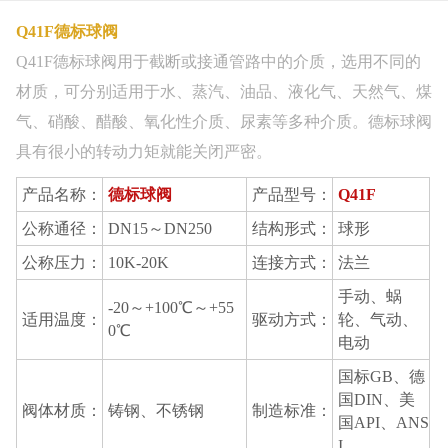
Q41F德标球阀
Q41F德标球阀用于截断或接通管路中的介质，选用不同的
材质，可分别适用于水、蒸汽、油品、液化气、天然气、煤
气、硝酸、醋酸、氧化性介质、尿素等多种介质。德标球阀
具有很小的转动力矩就能关闭严密。
产品名称：
德标球阀
产品型号：
Q41F
公称通径：
DN15～DN250
结构形式：
球形
公称压力：
10K-20K
连接方式：
法兰
手动、蜗
-20～+100℃～+55
适用温度：
驱动方式：
轮、气动、
0℃
电动
国标GB、德
国DIN、美
阀体材质：
铸钢、不锈钢
制造标准：
国API、ANS
I