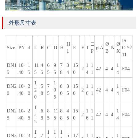
外形尺寸表
IS
H
□
Ø
Ø
Size
PN
d
L
R
C
D
H
E
F
T
ø A
N
O 52
1
P
B
X
11
DN1
10-
1
11
4
6
9
7
3
15
1
1
1
2
42
4
4
F04
5
40
5
5
5
5
5
8
4
0
4
1
4
1
1
DN2
10-
2
5
7
8
3
15
1
1
1
2
0
2
42
4
4
F04
0
40
0
8
5
0
5
0
6
1
4
0
5
1
DN2
10-
2
6
8
11
8
4
15
1
1
1
2
2
42
4
4
F04
5
40
5
8
5
5
8
5
0
6
1
4
5
1
1
1
1
DN3
10-
3
7
5
17
1
1
1