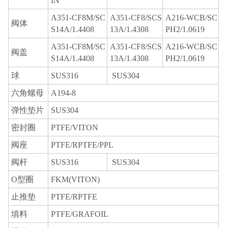
IN
A351-CF8M/SC
A351-CF8/SCS
A216-WCB/SC
阀体
S14A/1.4408
13A/1.4308
PH2/1.0619
A351-CF8M/SC
A351-CF8/SCS
A216-WCB/SC
阀盖
S14A/1.4408
13A/1.4308
PH2/1.0619
球
SUS316
SUS304
六角螺母
A194-8
弹性垫片
SUS304
密封圈
PTFE/VITON
阀座
PTFE/RPTFE/PPL
阀杆
SUS316
SUS304
O型圈
FKM(VITON)
止推垫
PTFE/RPTFE
填料
PTFE/GRAFOIL