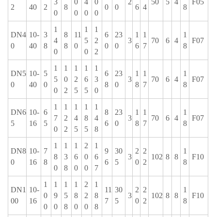
3
0
4
0
2
50
5
4
F05
2
40
2
8
0
0
6
4
8
0
0
0
0
1
1
1
DN4
10-
3
8
11
6
23
1
1
1
4
5
2
3
70
6
4
F07
0
40
8
8
0
0
0
6
7
8
0
0
2
1
1
1
1
1
DN5
10-
5
6
23
1
1
1
5
0
2
6
3
3
70
6
4
F07
0
40
0
8
0
8
7
8
0
2
5
5
0
1
1
1
1
1
DN6
10-
6
8
23
1
1
1
7
2
4
8
4
3
70
6
4
F07
5
16
5
6
0
8
7
8
0
2
5
5
8
1
1
1
2
1
DN8
10-
7
9
30
2
2
1
8
3
6
0
6
3
102
8
8
F10
0
16
8
6
5
0
2
8
0
8
0
0
7
1
1
1
1
2
1
DN1
10-
11
30
2
2
1
0
9
5
8
2
8
3
102
8
8
F10
00
16
7
5
0
2
8
0
0
8
0
0
8