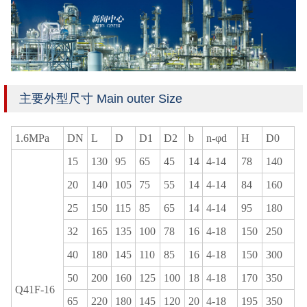
主要外型尺寸 Main outer Size
1.6MPa
DN
L
D
D1
D2
b
n-φd
H
D0
15
130
95
65
45
14
4-14
78
140
20
140
105
75
55
14
4-14
84
160
25
150
115
85
65
14
4-14
95
180
32
165
135
100
78
16
4-18
150
250
40
180
145
110
85
16
4-18
150
300
50
200
160
125
100
18
4-18
170
350
Q41F-16
65
220
180
145
120
20
4-18
195
350