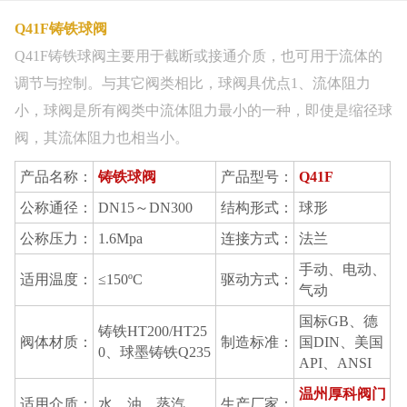
Q41F铸铁球阀
Q41F铸铁球阀主要用于截断或接通介质，也可用于流体的
调节与控制。与其它阀类相比，球阀具优点1、流体阻力
小，球阀是所有阀类中流体阻力最小的一种，即使是缩径球
阀，其流体阻力也相当小。
产品名称：
铸铁球阀
产品型号：
Q41F
公称通径：
DN15～DN300
结构形式：
球形
公称压力：
1.6Mpa
连接方式：
法兰
手动、电动、
适用温度：
≤150ºC
驱动方式：
气动
国标GB、德
铸铁HT200/HT25
阀体材质：
制造标准：
国DIN、美国
0、球墨铸铁Q235
API、ANSI
温州厚科阀门
适用介质：
水、油、蒸汽
生产厂家：