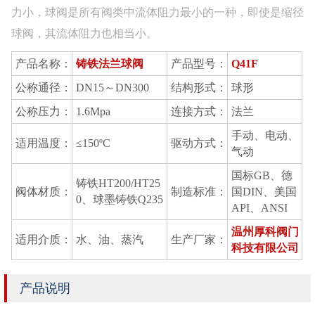
力小，球阀是所有阀类中流体阻力最小的一种，即使是缩径
球阀，其流体阻力也相当小。
产品名称：
铸铁法兰球阀
产品型号：
Q41F
公称通径：
DN15～DN300
结构形式：
球形
公称压力：
1.6Mpa
连接方式：
法兰
手动、电动、
适用温度：
≤150ºC
驱动方式：
气动
国标GB、德
铸铁HT200/HT25
阀体材质：
制造标准：
国DIN、美国
0、球墨铸铁Q235
API、ANSI
温州厚科阀门
适用介质：
水、油、蒸汽
生产厂家：
科技有限公司
产品说明