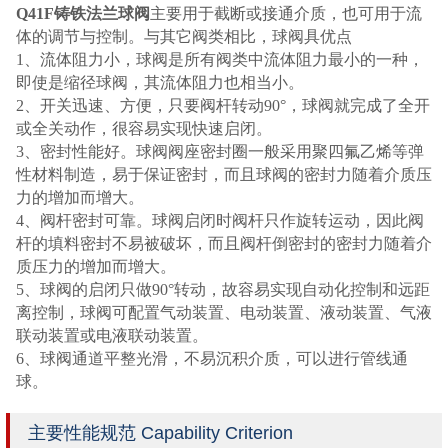
Q41F铸铁法兰球阀
主要用于截断或接通介质，也可用于流
体的调节与控制。与其它阀类相比，球阀具优点
1、流体阻力小，球阀是所有阀类中流体阻力最小的一种，
即使是缩径球阀，其流体阻力也相当小。
2、开关迅速、方便，只要阀杆转动90°，球阀就完成了全开
或全关动作，很容易实现快速启闭。
3、密封性能好。球阀阀座密封圈一般采用聚四氟乙烯等弹
性材料制造，易于保证密封，而且球阀的密封力随着介质压
力的增加而增大。
4、阀杆密封可靠。球阀启闭时阀杆只作旋转运动，因此阀
杆的填料密封不易被破坏，而且阀杆倒密封的密封力随着介
质压力的增加而增大。
5、球阀的启闭只做90°转动，故容易实现自动化控制和远距
离控制，球阀可配置气动装置、电动装置、液动装置、气液
联动装置或电液联动装置。
6、球阀通道平整光滑，不易沉积介质，可以进行管线通
球。
主要性能规范 Capability Criterion