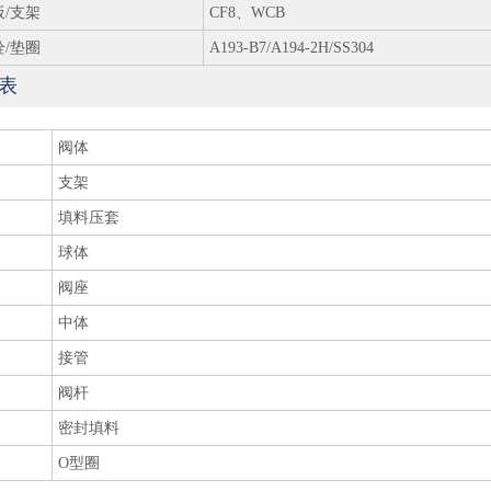
板/支架
CF8、WCB
栓/垫圈
A193-B7/A194-2H/SS304
表
阀体
支架
填料压套
球体
阀座
中体
接管
阀杆
密封填料
O型圈