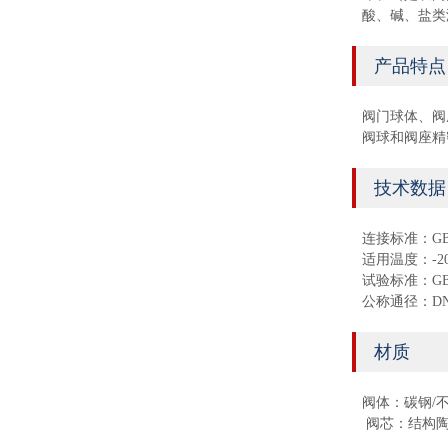
酸、碱、盐类
产品特点
阀门球体、阀
阀球和阀座精
技术数据
连接标准：GB/T
适用温度：-20°
试验标准：GB/T
公称通径：DN1
材质
阀体：碳钢/
阀芯：结构