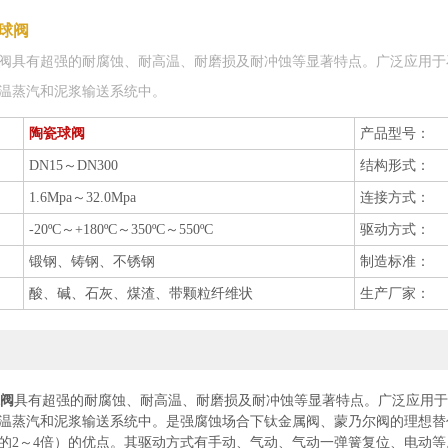
瓷球阀
瓷球阀具有超强的耐腐蚀、耐高温、耐磨损及耐冲蚀等显著特点。广泛应用
温蒸汽和泥浆输送系统中。
陶瓷球阀
产品型号：
DN15～DN300
结构形式：
1.6Mpa～32.0Mpa
连接方式：
-20ºC～+180ºC～350ºC～550ºC
驱动方式：
锻钢、铸钢、不锈钢
制造标准：
酸、碱、石灰、煤渣、带颗粒纤维状
生产厂家：
球阀
具有超强的耐腐蚀、耐高温、耐磨损及耐冲蚀等显著特点。广泛应用
温蒸汽和泥浆输送系统中。是强腐蚀场合下钛金属阀、蒙乃尔阀的理想替
的2～4倍）的优点。其驱动方式有手动、气动、气动一弹簧复位、电动