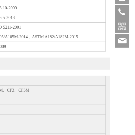
.10-2009
.5-2013
0577-
8667881
O 5211-2001
05/A105M-2014，ASTM A182/A182M-2015
sal
009
8M、CF3、CF3M