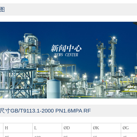
图
GB/T9113.1-2000 PN1.6MPA RF
H
L
ØD
ØK
ØG