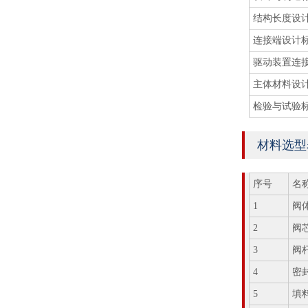
结构长度设
连接端设计
驱动装置连
主体材料设
检验与试验
材料选型
序号
名
1
阀
2
阀
3
阀
4
密
5
填