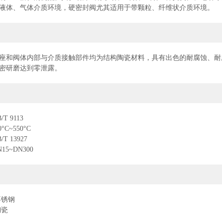
液体、气体介质环境，硬密封阀尤其适用于带颗粒、纤维状介质环境。
座和阀体内部与介质接触部件均为结构陶瓷材料，具有出色的耐腐蚀、耐
密研磨达到零泄露。
 9113
C~550°C
 13927
5~DN300
不锈钢
陶瓷