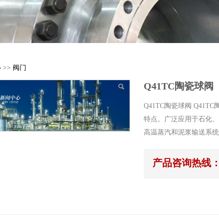
心
>>
阀门
Q41TC陶瓷球阀
Q41TC陶瓷球阀 Q4
特点。广泛应用于石化、
高温蒸汽和泥浆输送系统
产品咨询热线：057