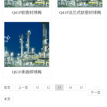
Q41F软密封球阀
Q41F法兰式软密封球阀
Q61F承插焊球阀
···
···
首页
上一页
11
12
13
14
15
下一页
末页